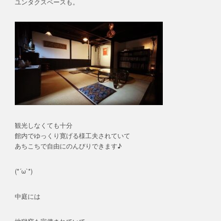
ユンタクスペースも。
観光しなくても十分
館内でゆっくり寛げる様工夫されていて
あちこちで自由にのんびりできます♪
(*´ω`*)
中庭には