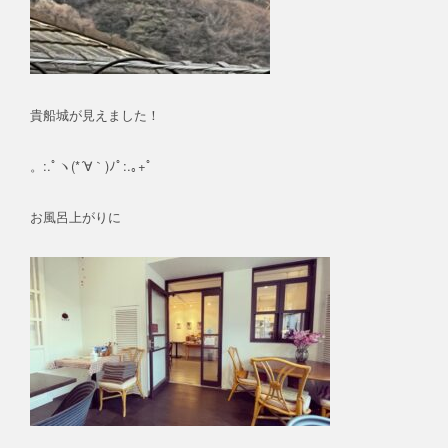
貴船城が見えました！
。:.ﾟヽ(*´∀｀)ﾉﾟ:.｡+ﾟ
お風呂上がりに