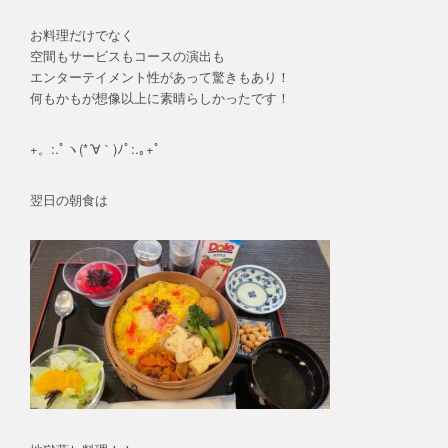
お料理だけでなく
空間もサービスもコースの演出も
エンターテイメント性があって驚きもあり！
何もかもが想像以上に素晴らしかったです！
+。:.ﾟヽ(*´∀｀)ﾉﾟ:.｡+ﾟ
翌日の朝食は