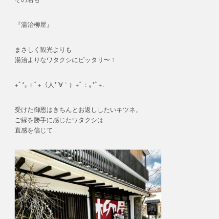
『湯治柳屋』
まさしく観光よりも
湯治よりなワタクシにピッタリ〜！
+ﾟ*｡：ﾟ+（人*´∀｀）+ﾟ：｡*ﾟ+.
受けた御恩はきちんとお返ししたいキツネ。
ご縁を勝手に感じたワタクシは
直感を信じて