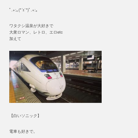
ﾟ.+:｡(*´ｪ`*)ﾟ.+:｡
ワタクシ温泉が大好きで
大衆ロマン、レトロ、エロetc
加えて
【白いソニック】
電車も好きで。