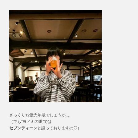
ざっくり12億光年歳でしょうか..。
（でも”ヨドミの唄”では
セブンティーン
と謳っておりますの♡）