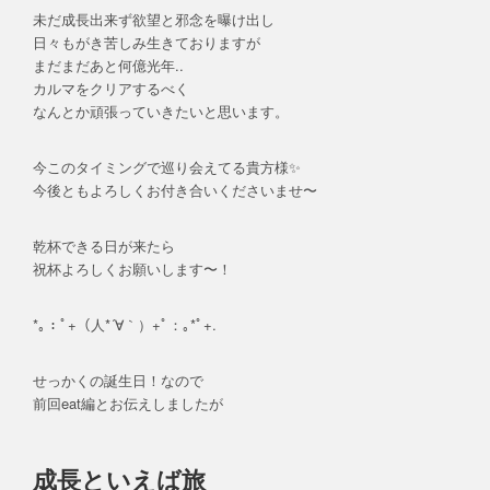
未だ成長出来ず欲望と邪念を曝け出し
日々もがき苦しみ生きておりますが
まだまだあと何億光年..
カルマをクリアするべく
なんとか頑張っていきたいと思います。
今このタイミングで巡り会えてる貴方様✨
今後ともよろしくお付き合いくださいませ〜
乾杯できる日が来たら
祝杯よろしくお願いします〜！
*｡：ﾟ+（人*´∀｀）+ﾟ：｡*ﾟ+.
せっかくの誕生日！なので
前回eat編とお伝えしましたが
成長といえば旅