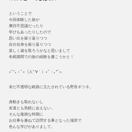
ということで
今回体験した旅が
摩訶不思議だったり
学びもあったりしたので
思い出を振り返りつつ
自分自身を振り返りつつ
楽しく歳を取ろうかなと思いまして
冬眠期間での旅の経験を書こうかと！
+ﾟ*｡：ﾟ+（人*´∀｀）+ﾟ：｡*ﾟ+.
未だ不透明な岐路に立たされている野良ギツネ。
身動きも取れないし
友達とも気軽に会えない..
そんな複雑な時期に
お仕事を兼ねて訪問する事となった場所で
色んな学びがありまして。