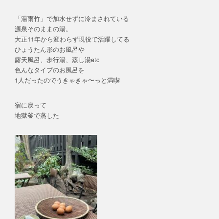
「湯雨竹」で加水せずに冷まされている
源泉そのままの湯。
大正11年から変わらず現役で活躍してる
ひょうたん形のお風呂や
露天風呂、歩行湯、蒸し湯etc
色んなタイプのお風呂を
1人だったのでうきゃきゃ〜っと満喫
宿に戻って
地獄釜で蒸した