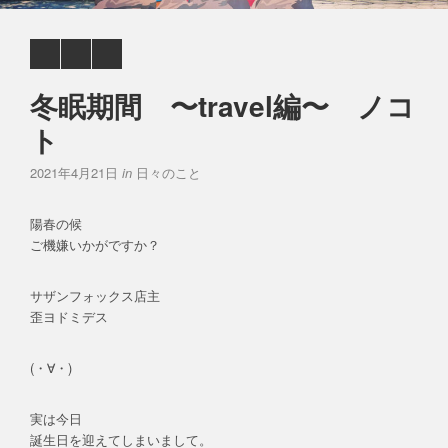
冬眠期間 〜travel編〜 ノコ
ト
2021年4月21日
in
日々のこと
陽春の候
ご機嫌いかがですか？
サザンフォックス店主
歪ヨドミデス
(・∀・)
実は今日
誕生日を迎えてしまいまして。