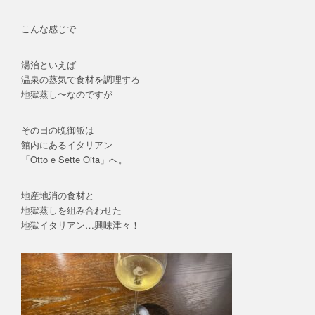
こんな感じで
湯治といえば
温泉の蒸気で食材を調理する
地獄蒸し〜なのですが
その日の晩御飯は
館内にあるイタリアン
「Otto e Sette Oita」へ。
地産地消の食材と
地獄蒸しを組み合わせた
地獄イタリアン…興味津々！