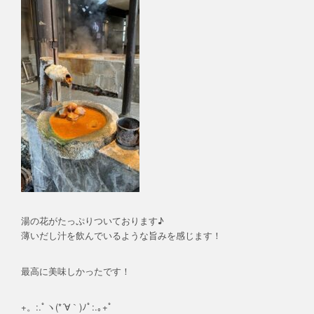
湯の花がたっぷりついております♪
薄いだし汁を飲んでいるような旨みを感じます！
最高に美味しかったです！
+。:.ﾟヽ(*´∀｀)ﾉﾟ:.｡+ﾟ