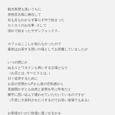
観光客歴も浅いうちに
突然宮古島に移住して
右も左もわからず暮らす中で始まった
ロミロミのお仕事..そして
流れで始まったサザンフォックス..
カフェはここしか知らなかったので
最初はお茶する憩いの場としてお邪魔していましたが
いつの間にか
ぬるりとワタクシも商いする立場となり
（お店とは..サービスとは..）
日々追求するために
お店の空間からPさん達の空気感から
直接聞かずとも自然と姿勢を学ぶ学舎だと
勝手に思い込んで通わせていただいているのですが
（不意に大喜利されたりするのでお笑い道場でもある）
お客様がいかに快適に過ごせるかを