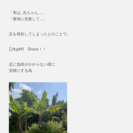
「実は..丸ちゃん..」
「着地に失敗して..」
足を骨折してしまったとのことで..
∑(ΦдΦlll Shock！！
足に負担がかからない様に
安静にする為