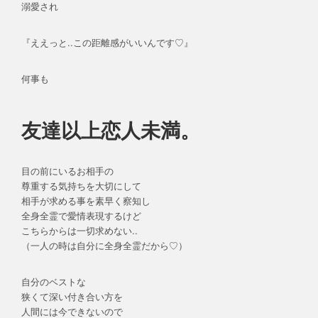
溺愛され
『ええっと..この距離感がいいんです♡』
何事も
友達以上恋人未満。
目の前にいるお相手の
尊重する気持ちを大切にして
相手が求める事を素早く察知し
全身全霊で愛情表現するけど
こちらからは一切求めない..
（一人の時は自分に全身全霊だから♡）
自分のベストな
狭くて深い付き合い方を
人間には今できないので