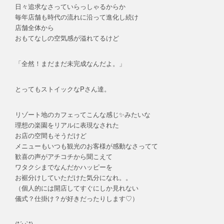
日々追求なさっていらっしゃるからか
毎年店舗も時代の流れに沿って進化し続け
店舗全体から
おもてなしの空気感が溢れてるけど
「全然！まだまだ未完成なんだよ。」
とってもストイックなPさん達。
リゾート地のカフェってこんな感じ✨みたいな
理想の楽園をリアルに表現なされた
お店の空間もそうだけど
メニューもいつも観光のお客様が感動なさってて
歓喜の声がアチコチから聞こえて
ワタクシまでなんだかハッピーを
お裾分けしていただけた気分になれ。。
（個人的には開店してすぐにしか見れない
儀式？仕掛け？が好きだったりします♡）
(*´ω`*)