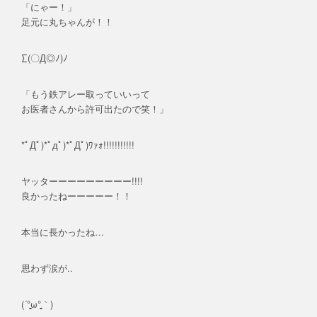
「にゃー！」
足元に丸ちゃんが！！
∑(〇Д◎ﾉ)ﾉ
「もう鉄アレー取っていいって
お医者さんから許可出たので笑！」
*ﾟДﾟ)*ﾟдﾟ)*ﾟДﾟ)ﾜｧｫ!!!!!!!!!!!
ヤッターーーーーーーーー!!!!
良かったねーーーーー！！
本当に長かったね…
思わず涙が..
(´°̥̥̥̥̥̥̥̥ω°̥̥̥̥̥̥̥̥｀)