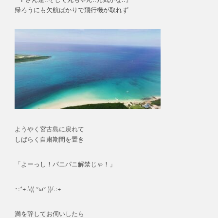
帰ろうにも欠航ばかりで飛行機が取れず
ようやく宮古島に戻れて
しばらく自粛期間を置き
「よーっし！パニパニ解禁じゃ！」
･:*+.\(( °ω° ))/.:+
満を辞してお伺いしたら