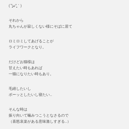
(´°̥̥̥̥̥̥̥̥ω°̥̥̥̥̥̥̥̥｀)
それから
丸ちゃんが寂しくない様にそばに居て
ロミロミしてあげることが
ライフワークとなり。
だけどお猫様は
甘えたい時もあれば
一猫になりたい時もあり。
毛繕したいし
ボーッとしたいし寝たい..
そんな時は
振り向いて噛みつこうとなさるので
（喜怒哀楽がある意味激しすぎる..）