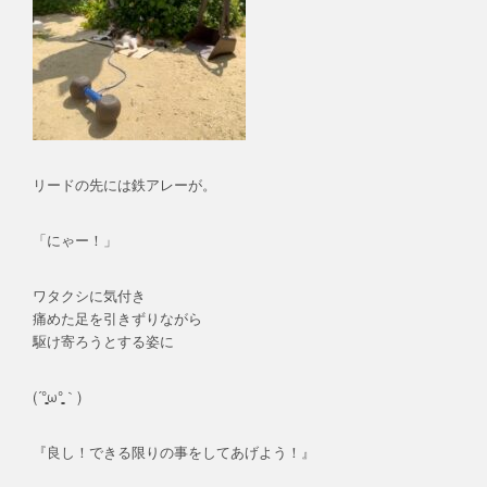
リードの先には鉄アレーが。
「にゃー！」
ワタクシに気付き
痛めた足を引きずりながら
駆け寄ろうとする姿に
(´°̥̥̥̥̥̥̥̥ω°̥̥̥̥̥̥̥̥｀)
『良し！できる限りの事をしてあげよう！』