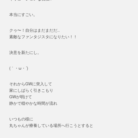
本当にすごい。
クゥ〜！自分はまだまだだ..
素敵なファンタジスタになりたい！！
決意を新たにし。
(｀・ω・´)
それからGWに突入して
家にしばらく引きこもり
GWが明けて
静かで穏やかな時間が流れ
いつもの様に
丸ちゃんが療養している場所へ行こうとすると