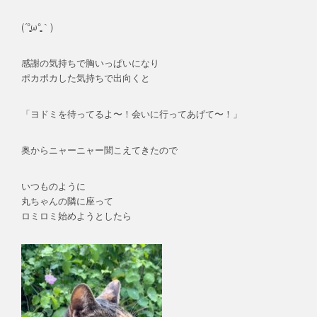
(´°̥̥̥̥̥̥̥̥ω°̥̥̥̥̥̥̥̥｀)
感謝の気持ちで胸いっぱいになり
ポカポカした気持ちで出向くと
「ヨドミを待ってるよ〜！会いに行ってあげて〜！」
奥からニャーニャー聞こえてきたので
いつものように
丸ちゃんの隣に座って
ロミロミ始めようとしたら