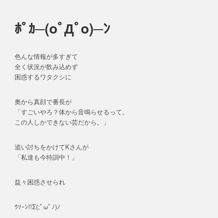
ﾎﾟｶ─(oﾟДﾟo)─ﾝ
色んな情報が多すぎて
全く状況が飲み込めず
困惑するワタクシに
奥から真顔で番長が
「すごいやろ？体から音鳴らせるって。
この人しかできない芸だから。」
追い討ちをかけてKさんが
「私達も今特訓中！」
益々困惑させられ
ｳｿｰﾝ!!Σ(;ﾟωﾟﾉ)ﾉ