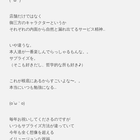
店舗だけではなく
御三方のキャラクターというか
それぞれの内面から自然と漏れ出てるサービス精神..
いや違うな。
本人達が一番楽しんでらっしゃるもんな。。
サプライズを。
（そこも好きだし、哲学的な所も好き♪）
これが根底にあるからすごいよな〜。。
本当にいつも勉強になる..
(ο´ω｀ο)ゝ
毎年お祝いしてくださるのですが
いつもサプライズ方法が違っていて
今年も全く想像を超える
イリュージョンな祝福..