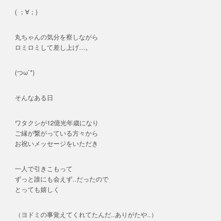
( ；∀；)
丸ちゃんの気分を察しながら
ロミロミして差し上げ…。
(つω`*)
そんなある日
ワタクシが12億光年歳になり
ご縁が繋がっている方々から
お祝いメッセージをいただき
一人で引きこもって
ずっと誰にも会えず..だったので
とっても嬉しく
（ヨドミの事覚えてくれてたんだ..ありがたや..）