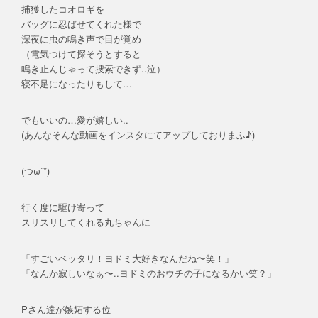
捕獲したコオロギを
バッグに忍ばせてくれた様で
深夜に虫の鳴き声で目が覚め
（電気つけて探そうとすると
鳴き止んじゃって捜索できず..泣）
寝不足になったりもして…
でもいいの…愛が嬉しい..
(あんなそんな動画をインスタにてアップしておりまふ♪)
(つω`*)
行く度に駆け寄って
スリスリしてくれる丸ちゃんに
「すごいベッタリ！ヨドミ大好きなんだね〜笑！」
「なんか寂しいなぁ〜..ヨドミのおウチの子になるかい笑？」
Pさん達が嫉妬する位