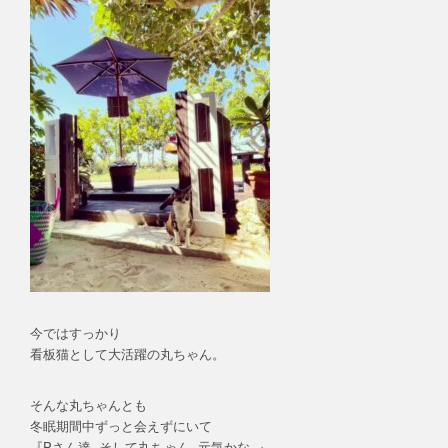
今ではすっかり
看板猫として大活躍の丸ちゃん。
そんな丸ちゃんとも
冬眠期間中ずっと会えずにいて
『Pさん達..そして丸ちゃん..元気かな..』