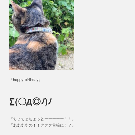
『happy birthday』
∑(〇Д◎ﾉ)ﾉ
『ちょちょちょっとーーーーー！！』
『ああああの！！ククク首輪に！？』