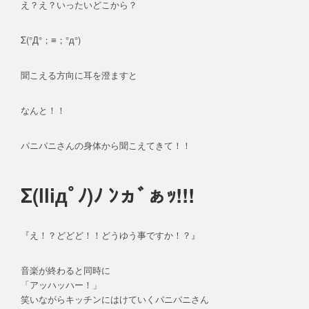
え？え？いったいどこから？
Σ(°Д°；≡；°д°)
聞こえる方向に耳を澄ますと
なんと！！
パニパニさんの身体から聞こえてきて！！
Σ(lliдﾟﾉ)ﾉ ﾝヵﾞぁｯ!!!
『え！？どどど！！どうゆう事ですか！？』
音楽が終わると同時に
「アッハッハー！」
笑いながらキッチンにはけていくパニパニさん