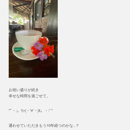
お祝い盛りが続き
幸せな時間を過ごせて。
*ﾟ・:。ﾜｧ(・∀・)ｵ。・:ﾟ*
通わせていただきもう10年経つのかな..？