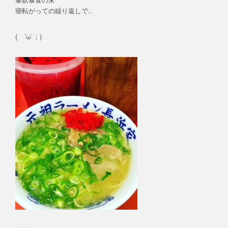
寝転がっての繰り返しで..
( ´ω`；)