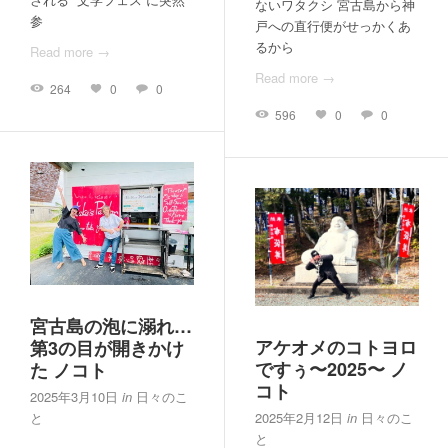
ないワタクシ 宮古島から神
参
戸への直行便がせっかくあ
るから
Read more →
Read more →
264
0
0
596
0
0
宮古島の泡に溺れ…
アケオメのコトヨロ
第3の目が開きかけ
ですぅ〜2025〜 ノ
た ノコト
コト
2025年3月10日
in
日々のこ
と
2025年2月12日
in
日々のこ
と