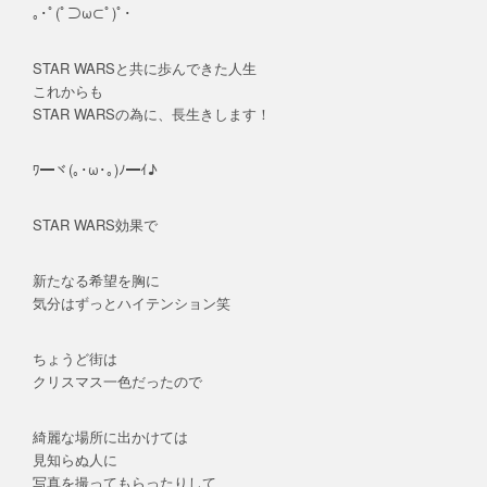
｡･ﾟ(ﾟ⊃ω⊂ﾟ)ﾟ･
STAR WARSと共に歩んできた人生
これからも
STAR WARSの為に、長生きします！
ﾜ━ヾ(｡･ω･｡)ﾉ━ｲ♪
STAR WARS効果で
新たなる希望を胸に
気分はずっとハイテンション笑
ちょうど街は
クリスマス一色だったので
綺麗な場所に出かけては
見知らぬ人に
写真を撮ってもらったりして