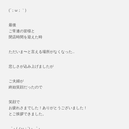
(´；ω；｀)
最後
ご常連の皆様と
閉店時間を迎えた時
ただいま〜と言える場所がなくなった..
悲しさが込み上げましたが
ご夫婦が
終始笑顔だったので
笑顔で
お疲れさまでした！ありがとうございました！
とご挨拶できました。
゜・(ノω；`)・゜・