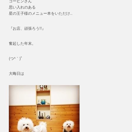
コービンさん
思い入れのある
星の王子様のメニュー本をいただけ..
『お店、頑張ろう!!』
奮起した年末。
(つ^｀)ﾟ
大晦日は