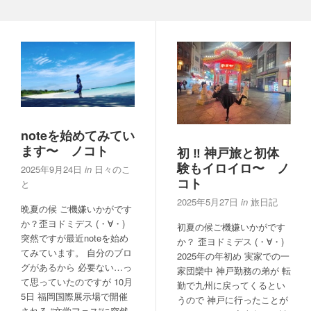
noteを始めてみてい
ます〜 ノコト
初 ‼︎ 神戸旅と初体
験もイロイロ〜 ノ
2025年9月24日
in
日々のこ
コト
と
2025年5月27日
in
旅日記
晩夏の候 ご機嫌いかがです
か？歪ヨドミデス (・∀・)
初夏の候ご機嫌いかがです
突然ですが最近noteを始め
か？ 歪ヨドミデス (・∀・)
てみています。 自分のブロ
2025年の年初め 実家での一
グがあるから 必要ない…っ
家団欒中 神戸勤務の弟が 転
て思っていたのですが 10月
勤で九州に戻ってくるとい
5日 福岡国際展示場で開催
うので 神戸に行ったことが
される “文学フェス“に突然