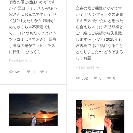
初春の候ご機嫌いかがです
か？ 歪ヨドミデス いやぁ〜
立春の候ご機嫌いかがです
皆さん…お元気ですか？ ワ
か？ サザンフォックス歪ヨ
イは2月あたりから 精神が
ドミデス 会いたいと思った
めちゃくちゃ不安定でし
ら会えちゃった 布袋尊様と
て… （いつもだろ？という
ご一緒にご挨拶から失礼致
ツッコミはさておき） 帰省
します〜 (・∀・) 2025年も
し廃墟の館がファビュラス
宮古島で お世話になること
に転生… びっくら
となりました〜 どうぞよろ
しくお願
Read more →
Read more →
621
0
0
562
0
0