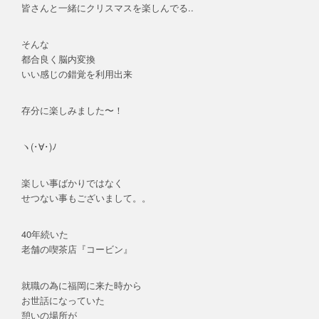
皆さんと一緒にクリスマスを楽しんでる..
そんな
都合良く脳内変換
いい感じの錯覚を利用出来
存分に楽しみました〜！
ヽ(･∀･)ﾉ
楽しい事ばかりではなく
せつない事もございまして。。
40年続いた
老舗の喫茶店『コービン』
就職の為に福岡に来た時から
お世話になっていた
憩いの場所が