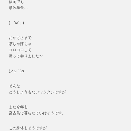
福岡でも
暴飲暴食…
( ´ω`；)
おかげさまで
ぽちゃぽちゃ
コロコロして
帰って参りました〜
(ノω｀)σ
そんな
どうしようもないワタクシですが
また今年も
宮古島で暮らせていけそうです。
この身体もそうですが