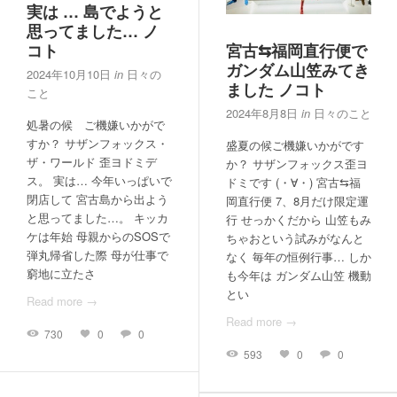
実は … 島でようと
思ってました… ノ
コト
宮古⇆福岡直行便で
ガンダム山笠みてき
2024年10月10日
in
日々の
ました ノコト
こと
2024年8月8日
in
日々のこと
処暑の候 ご機嫌いかがで
すか？ サザンフォックス・
盛夏の候ご機嫌いかがです
ザ・ワールド 歪ヨドミデ
か？ サザンフォックス歪ヨ
ス。 実は… 今年いっぱいで
ドミです (・∀・) 宮古⇆福
閉店して 宮古島から出よう
岡直行便 7、8月だけ限定運
と思ってました…。 キッカ
行 せっかくだから 山笠もみ
ケは年始 母親からのSOSで
ちゃおという試みがなんと
弾丸帰省した際 母が仕事で
なく 毎年の恒例行事… しか
窮地に立たさ
も今年は ガンダム山笠 機動
とい
Read more →
Read more →
730
0
0
593
0
0