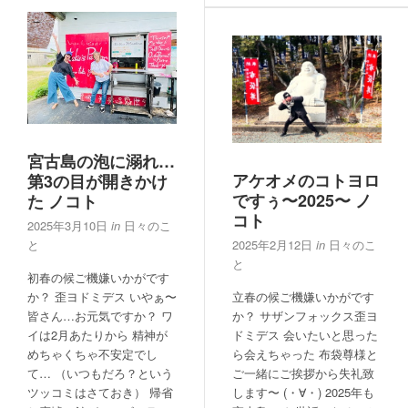
宮古島の泡に溺れ…
アケオメのコトヨロ
第3の目が開きかけ
ですぅ〜2025〜 ノ
た ノコト
コト
2025年3月10日
in
日々のこ
と
2025年2月12日
in
日々のこ
と
初春の候ご機嫌いかがです
か？ 歪ヨドミデス いやぁ〜
立春の候ご機嫌いかがです
皆さん…お元気ですか？ ワ
か？ サザンフォックス歪ヨ
イは2月あたりから 精神が
ドミデス 会いたいと思った
めちゃくちゃ不安定でし
ら会えちゃった 布袋尊様と
て… （いつもだろ？という
ご一緒にご挨拶から失礼致
ツッコミはさておき） 帰省
します〜 (・∀・) 2025年も