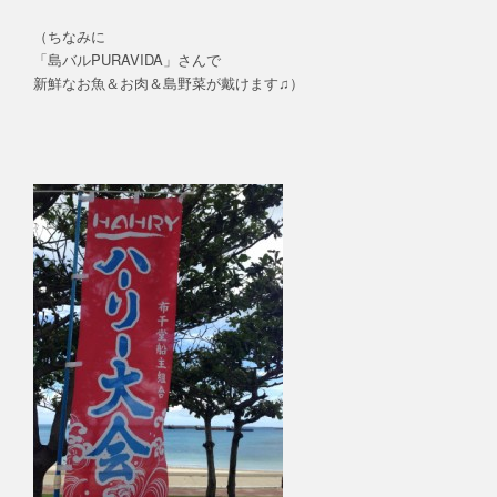
（ちなみに
「島バルPURAVIDA」さんで
新鮮なお魚＆お肉＆島野菜が戴けます♫）