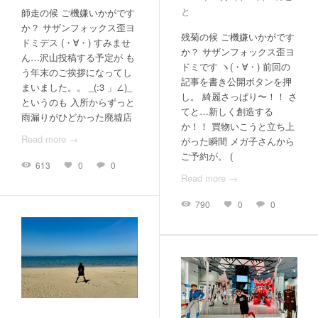
と
師走の候 ご機嫌いかがです
か？ サザンフォックス歪ヨ
残菊の候 ご機嫌いかがです
ドミデス (・∀・) すみませ
か？ サザンフォックス歪ヨ
ん…沢山投稿する予定が も
ドミです ヽ(・∀・) 前回の
う年末のご挨拶になってし
記事を書き公開ボタンを押
まいました。。 _(:3 」∠)_
し。 綺麗さっぱり〜！！ さ
というのも 入所からずっと
てと…新しく創造する
雨漏りがひどかった廃墟店
か！！ 買物いこうと立ち上
Read more →
がった瞬間 メガ子さんから
ご予約が。 (
613
0
0
Read more →
790
0
0