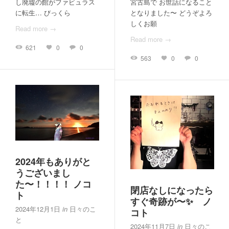
し廃墟の館がファビュラス
宮古島で お世話になること
に転生… びっくら
となりました〜 どうぞよろ
しくお願
Read more →
Read more →
621
0
0
563
0
0
2024年もありがと
うございまし
た〜！！！！ ノコ
閉店なしになったら
ト
すぐ奇跡が〜✨ ノ
2024年12月1日
in
日々のこ
コト
と
2024年11月7日
in
日々のこ