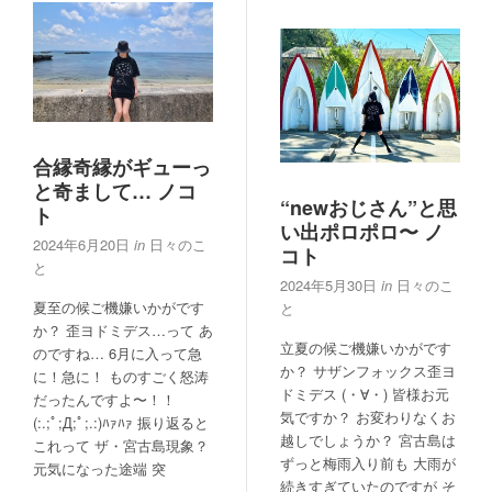
合縁奇縁がギューっ
と奇まして… ノコ
“newおじさん”と思
ト
い出ポロポロ〜 ノ
2024年6月20日
in
日々のこ
コト
と
2024年5月30日
in
日々のこ
夏至の候ご機嫌いかがです
と
か？ 歪ヨドミデス…って あ
立夏の候ご機嫌いかがです
のですね… 6月に入って急
か？ サザンフォックス歪ヨ
に！急に！ ものすごく怒涛
ドミデス (・∀・) 皆様お元
だったんですよ〜！！
気ですか？ お変わりなくお
(:.;ﾟ;Д;ﾟ;.:)ﾊｧﾊｧ 振り返ると
越しでしょうか？ 宮古島は
これって ザ・宮古島現象？
ずっと梅雨入り前も 大雨が
元気になった途端 突
続きすぎていたのですが そ