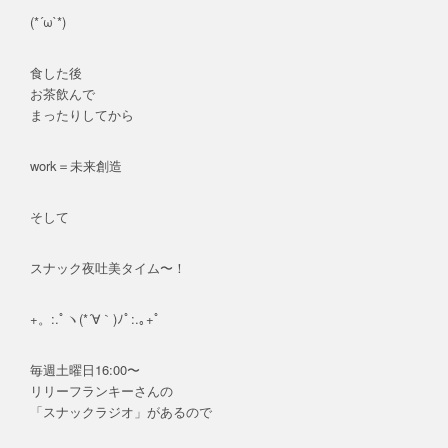
(*´ω`*)
食した後
お茶飲んで
まったりしてから
work＝未来創造
そして
スナック夜吐美タイム〜！
+。:.ﾟヽ(*´∀｀)ﾉﾟ:.｡+ﾟ
毎週土曜日16:00〜
リリーフランキーさんの
「スナックラジオ」があるので