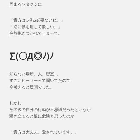
固まるワタクシに
「貴方は..視る必要ないね。」
「逆に僕を癒して欲しい。」
突然抱きつかれてしまって。
∑(〇Д◎ﾉ)ﾉ
知らない場所、人、密室..。
すごいヒーラーって聞いてたので
今考えると迂闊でした..
しかし
その後の自分の行動が不思議だったというか
騒ぎ立てると逆に危険と思ったのか
「貴方は大丈夫。愛されています。」