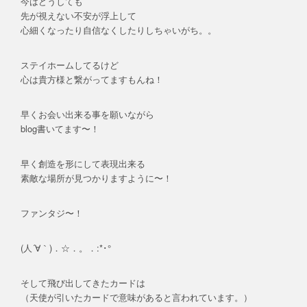
今はどうしても
先が視えない不安が浮上して
心細くなったり自信なくしたりしちゃいがち。。
ステイホームしてるけど
心は貴方様と繋がってますもんね！
早くお会い出来る事を願いながら
blog書いてます〜！
早く創造を形にして表現出来る
素敵な場所が見つかりますように〜！
ファンタジ〜！
(人´∀｀)．☆．。．:*･°
そして飛び出してきたカードは
（天使が引いたカードで意味があると言われています。）