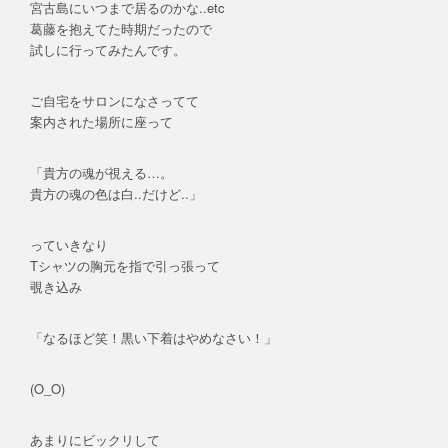
宮古島にいつまで居るのかな..etc
葛藤を抱えてた時期だったので
試しに行ってみたんです。
ご自宅をサロンになさってて
案内された場所に座って
「貴方の魂が視える…。
貴方の魂の色は白..だけど..」
っていきなり
Tシャツの胸元を指で引っ張って
覗き込み
「なるほど笑！黒い下着はやめなさい！」
(O_O)
あまりにビックリして