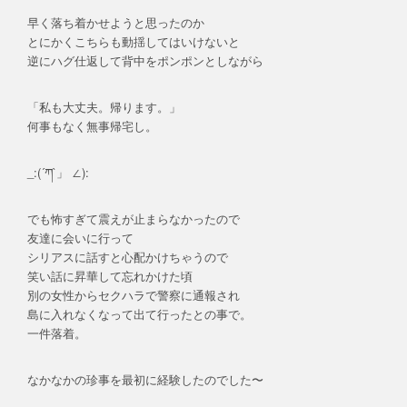
早く落ち着かせようと思ったのか
とにかくこちらも動揺してはいけないと
逆にハグ仕返して背中をポンポンとしながら
「私も大丈夫。帰ります。」
何事もなく無事帰宅し。
_:(´ཀ`」 ∠):
でも怖すぎて震えが止まらなかったので
友達に会いに行って
シリアスに話すと心配かけちゃうので
笑い話に昇華して忘れかけた頃
別の女性からセクハラで警察に通報され
島に入れなくなって出て行ったとの事で。
一件落着。
なかなかの珍事を最初に経験したのでした〜