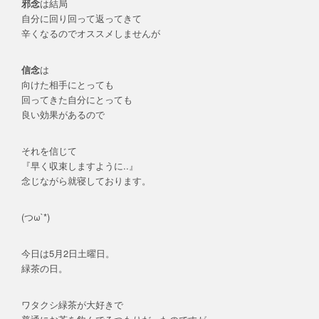
邪念
は結局
自分に回り回って返ってきて
辛くなるのでオススメしませんが
信念
は
向けた相手にとっても
回ってきた自分にとっても
良い効果があるので
それを信じて
『早く収束しますように..』
念じながら就寝しております。
(つω`*)
今日は5月2日土曜日。
緑茶の日。
ワタクシ緑茶が大好きで