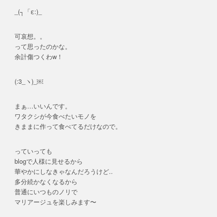
_(┐「ε:)_
可哀想。。
って思ったのかな。
余計傷つくわw！
(:3_ヽ)_￼
まぁ…いいんです。
ワタクシが今食べたいモノを
きままに作って食べてるだけなので。
っていっても
blogで人様に見せるから
華やかにしなきゃなんだろうけど..
多分続かなくなるから
普通にいつものノリで
マリアージュを楽しみます〜