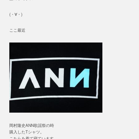
(・∀・)
ここ最近
岡村隆史ANN歌謡祭の時
購入したTシャツ。
こちらを着て寝ています。