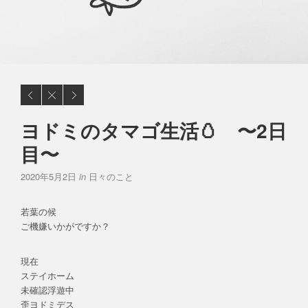
ヨドミのタマゴ生活🥚 〜2日
目〜
2020年5月2日
in
日々のこと
若葉の候
ご機嫌いかがですか？
現在
ステイホーム
未確認浮遊中
歪ヨドミデス