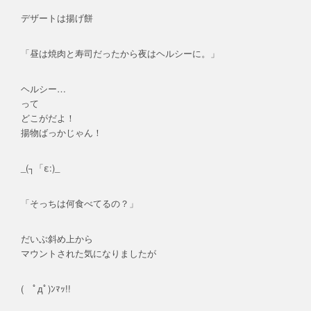
デザートは揚げ餅
「昼は焼肉と寿司だったから夜はヘルシーに。」
ヘルシー…
って
どこがだよ！
揚物ばっかじゃん！
_(┐「ε:)_
「そっちは何食べてるの？」
だいぶ斜め上から
マウントされた気になりましたが
( ﾟдﾟ)ﾝﾏｯ!!