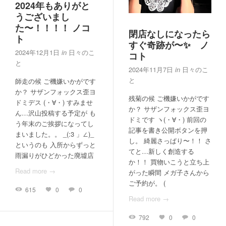
2024年もありがと
うございまし
た〜！！！！ ノコ
閉店なしになったら
ト
すぐ奇跡が〜✨ ノ
2024年12月1日
in
日々のこ
コト
と
2024年11月7日
in
日々のこ
と
師走の候 ご機嫌いかがです
か？ サザンフォックス歪ヨ
残菊の候 ご機嫌いかがです
ドミデス (・∀・) すみませ
か？ サザンフォックス歪ヨ
ん…沢山投稿する予定が も
ドミです ヽ(・∀・) 前回の
う年末のご挨拶になってし
記事を書き公開ボタンを押
まいました。。 _(:3 」∠)_
し。 綺麗さっぱり〜！！ さ
というのも 入所からずっと
てと…新しく創造する
雨漏りがひどかった廃墟店
か！！ 買物いこうと立ち上
Read more →
がった瞬間 メガ子さんから
ご予約が。 (
615
0
0
Read more →
792
0
0