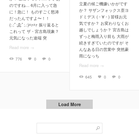
立夏の候ご機嫌いかがです
のですね… 6月に入って急
か？ サザンフォックス歪ヨ
に！急に！ ものすごく怒涛
ドミデス (・∀・) 皆様お元
だったんですよ〜！！
気ですか？ お変わりなくお
(:.;ﾟ;Д;ﾟ;.:)ﾊｧﾊｧ 振り返ると
越しでしょうか？ 宮古島は
これって ザ・宮古島現象？
ずっと梅雨入り前も 大雨が
元気になった途端 突
続きすぎていたのですが そ
Read more →
んなある日の営業中 突然豪
雨になっち
776
0
0
Read more →
645
0
0
Load More