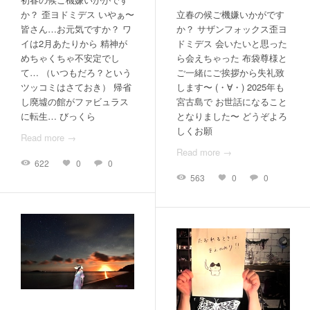
か？ 歪ヨドミデス いやぁ〜
立春の候ご機嫌いかがです
皆さん…お元気ですか？ ワ
か？ サザンフォックス歪ヨ
イは2月あたりから 精神が
ドミデス 会いたいと思った
めちゃくちゃ不安定でし
ら会えちゃった 布袋尊様と
て… （いつもだろ？という
ご一緒にご挨拶から失礼致
ツッコミはさておき） 帰省
します〜 (・∀・) 2025年も
し廃墟の館がファビュラス
宮古島で お世話になること
に転生… びっくら
となりました〜 どうぞよろ
しくお願
Read more →
Read more →
622
0
0
563
0
0