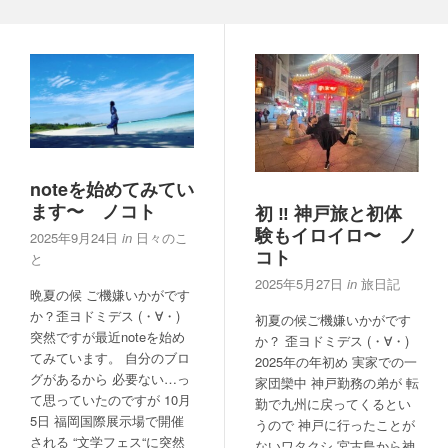
noteを始めてみてい
ます〜 ノコト
初 ‼︎ 神戸旅と初体
験もイロイロ〜 ノ
2025年9月24日
in
日々のこ
コト
と
2025年5月27日
in
旅日記
晩夏の候 ご機嫌いかがです
か？歪ヨドミデス (・∀・)
初夏の候ご機嫌いかがです
突然ですが最近noteを始め
か？ 歪ヨドミデス (・∀・)
てみています。 自分のブロ
2025年の年初め 実家での一
グがあるから 必要ない…っ
家団欒中 神戸勤務の弟が 転
て思っていたのですが 10月
勤で九州に戻ってくるとい
5日 福岡国際展示場で開催
うので 神戸に行ったことが
される “文学フェス“に突然
ないワタクシ 宮古島から神