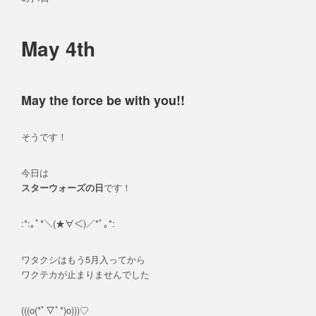
May 4th
May the force be with you!!
そうです！
今日は
スターウォーズの日
です！
:*:｡ﾟ*＼(★∀＜)／*ﾟ｡*:
ワタクシはもう5月入ってから
ワクテカが止まりませんでした
(((o(*ﾟ▽ﾟ*)o)))♡