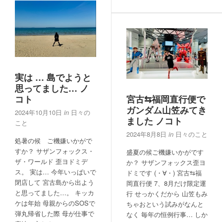
実は … 島でようと
思ってました… ノ
コト
宮古⇆福岡直行便で
ガンダム山笠みてき
2024年10月10日
in
日々の
ました ノコト
こと
2024年8月8日
in
日々のこと
処暑の候 ご機嫌いかがで
すか？ サザンフォックス・
盛夏の候ご機嫌いかがです
ザ・ワールド 歪ヨドミデ
か？ サザンフォックス歪ヨ
ス。 実は… 今年いっぱいで
ドミです (・∀・) 宮古⇆福
閉店して 宮古島から出よう
岡直行便 7、8月だけ限定運
と思ってました…。 キッカ
行 せっかくだから 山笠もみ
ケは年始 母親からのSOSで
ちゃおという試みがなんと
弾丸帰省した際 母が仕事で
なく 毎年の恒例行事… しか