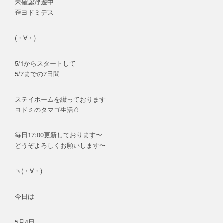
未確認浮遊中
歪ヨドミデス
(・∀・)
5/1からスタートして
5/7までの7日間
ステイホームを綴っております
ヨドミのタマゴ生活🥚
毎日17:00更新しております〜
どうぞよろしくお願いします〜
ヽ(・∀・)
今日は
5月4日