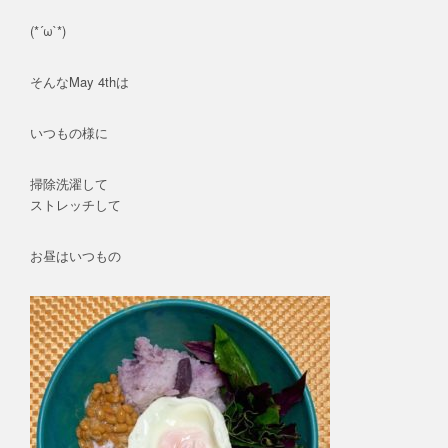
(*´ω`*)
そんなMay 4thは
いつもの様に
掃除洗濯して
ストレッチして
お昼はいつもの