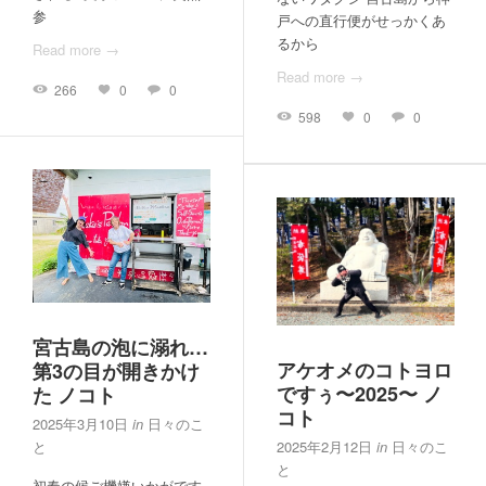
参
戸への直行便がせっかくあ
るから
Read more →
Read more →
266
0
0
598
0
0
宮古島の泡に溺れ…
アケオメのコトヨロ
第3の目が開きかけ
ですぅ〜2025〜 ノ
た ノコト
コト
2025年3月10日
in
日々のこ
と
2025年2月12日
in
日々のこ
と
初春の候ご機嫌いかがです