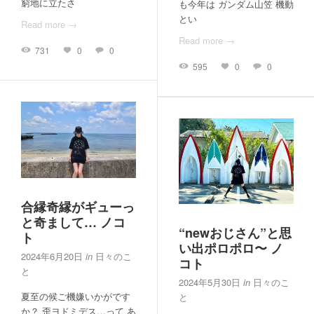
窮地に立たさ
も今年は ガンダム山笠 機動
とい
Read more →
Read more →
731
0
0
595
0
0
合縁奇縁がギューっ
と奇まして… ノコ
“newおじさん”と思
ト
い出ポロポロ〜 ノ
2024年6月20日
in
日々のこ
コト
と
2024年5月30日
in
日々のこ
夏至の候ご機嫌いかがです
と
か？ 歪ヨドミデス…って あ