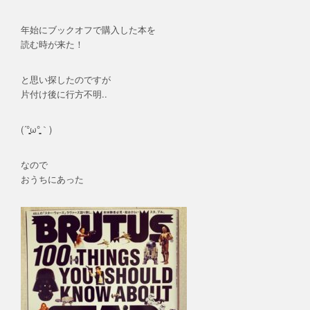
年始にブックオフで購入した本を
読む時が来た！
と思い探したのですが
片付け後に行方不明..
(´°̥̥̥̥̥̥̥̥ω°̥̥̥̥̥̥̥̥｀)
なので
おうちにあった