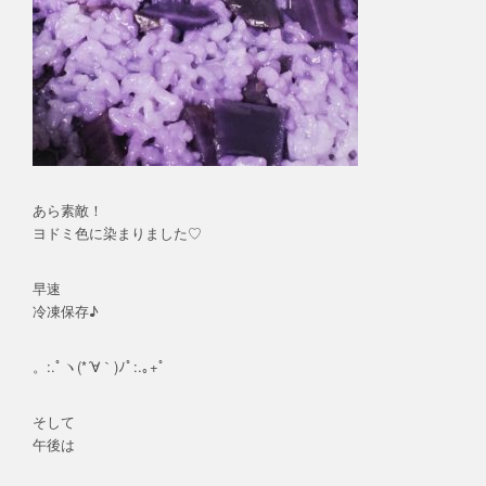
あら素敵！
ヨドミ色に染まりました♡
早速
冷凍保存♪
。:.ﾟヽ(*´∀｀)ﾉﾟ:.｡+ﾟ
そして
午後は