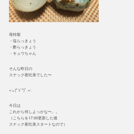
母特製
・塩らっきょう
・酢らっきょう
・キュウちゃん
そんな昨日の
スナック夜吐美でした〜
+:｡(*´ｪ`*)ﾟ.+:
今日は
これから何しよっかな〜。。
（こちらを17:00更新した後
スナック夜吐美スタートなので）