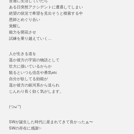
普通に生活していたら
ある日突然アクシデントに遭遇してしまい
絶望の状況で希望を見出そうと模索する中
恩師とめぐり合い
覚醒し
能力を開花させ
試練を乗り越えていく…
人が生きる道を
遥か彼方の宇宙の物語として
壮大に描いているからか
観るといつも信念や勇気etc
自分が欲してる効能が
遥か彼方の銀河系から送られ
じんわり長く効く気がします。
(つω`*)
SWが誕生した時代に産まれてきて良かったぁ〜
SWの存在に感謝✨