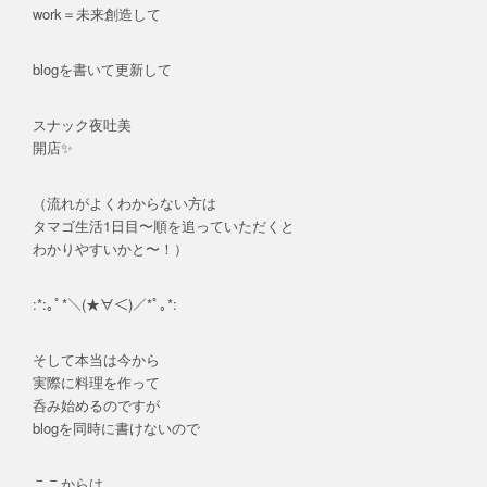
work＝未来創造して
blogを書いて更新して
スナック夜吐美
開店✨
（流れがよくわからない方は
タマゴ生活1日目〜順を追っていただくと
わかりやすいかと〜！）
:*:｡ﾟ*＼(★∀＜)／*ﾟ｡*:
そして本当は今から
実際に料理を作って
呑み始めるのですが
blogを同時に書けないので
ここからは