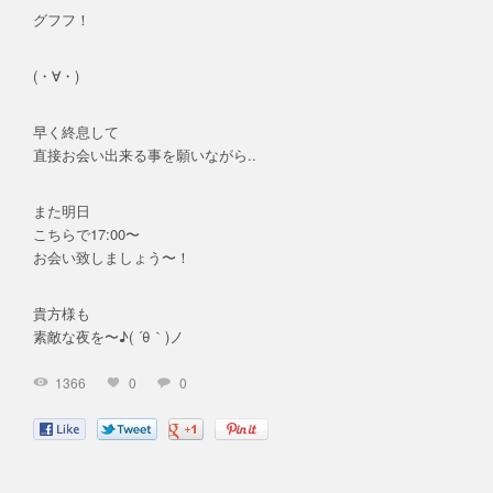
グフフ！
(・∀・)
早く終息して
直接お会い出来る事を願いながら..
また明日
こちらで17:00〜
お会い致しましょう〜！
貴方様も
素敵な夜を〜♪( ´θ｀)ノ
1366
0
0